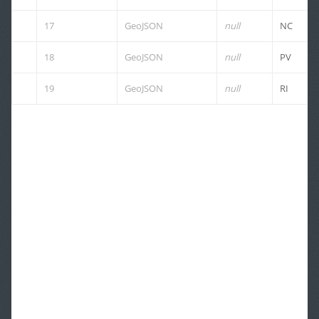
17
GeoJSON
null
NC
18
GeoJSON
null
PV
19
GeoJSON
null
RI