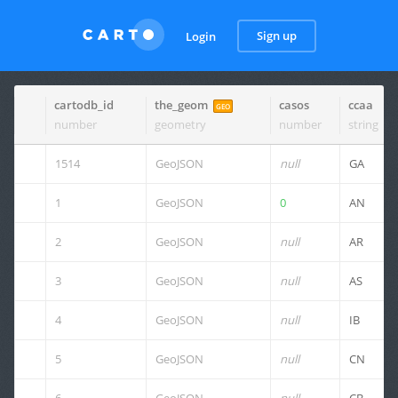
Sign up
Login
cartodb_id
the_geom
casos
ccaa
GEO
number
geometry
number
string
1514
GeoJSON
null
GA
1
GeoJSON
0
AN
2
GeoJSON
null
AR
3
GeoJSON
null
AS
4
GeoJSON
null
IB
5
GeoJSON
null
CN