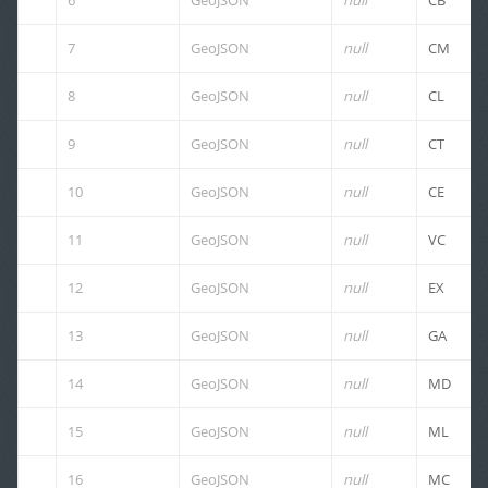
6
GeoJSON
null
CB
7
GeoJSON
null
CM
8
GeoJSON
null
CL
9
GeoJSON
null
CT
10
GeoJSON
null
CE
11
GeoJSON
null
VC
12
GeoJSON
null
EX
13
GeoJSON
null
GA
14
GeoJSON
null
MD
15
GeoJSON
null
ML
16
GeoJSON
null
MC